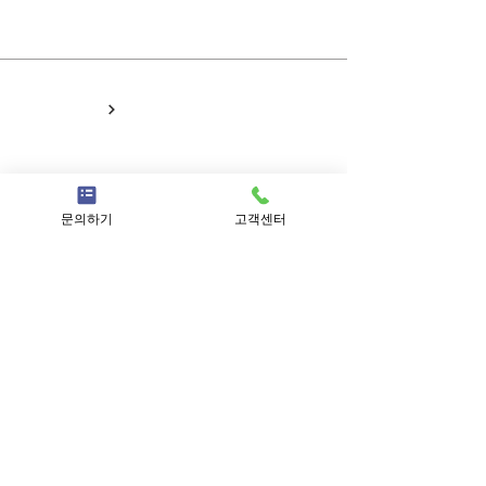
(주)이너스커뮤니티
HOME
NEWS
문의하기
고객센터
PEOPLE
PORTFOLIO
Project Request
ad@inuscomm.co.kr
Career