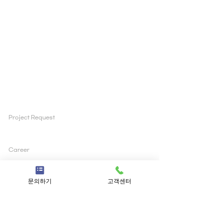
NEWS
PEOPLE
PORTFOLIO
Project Request
ad@inuscomm.co.kr
Career
sun@inuscomm.co.kr
문의하기
고객센터
Tel
+82 2 519 1200
Address