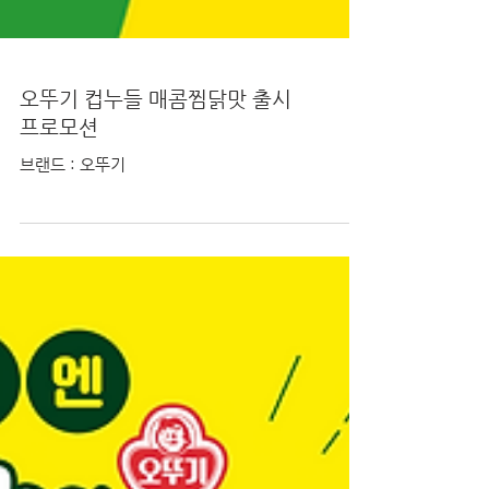
오뚜기 컵누들 매콤찜닭맛 출시
프로모션
브랜드 : 오뚜기