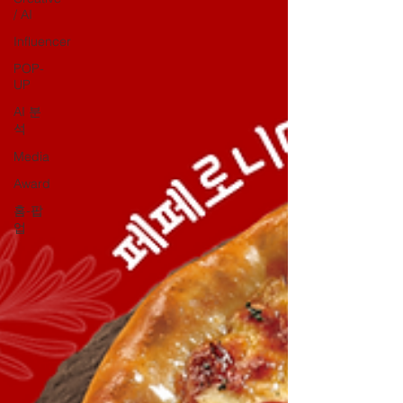
/ AI
Influencer
POP-
UP
AI 분
석
Media
Award
홈-팝
업