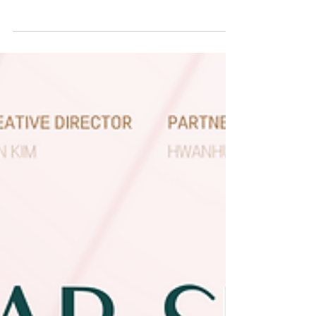
오뚜기 쇠고기 미역국 라면 프로
모션
Brand ㅣ 오뚜기 Project Overview 생일엔, 쇠고기
미역국라면! 오뚜기 쇠고기미역국라면의 탄생 2주
년을 맞아 '생일에 먹는 미역국' 문화를 활용, 코로
나 시대 랜선생일파티 캠페인 제안 자신만의 개성있
는 캐릭터를 직접 꾸미고, 친구,...