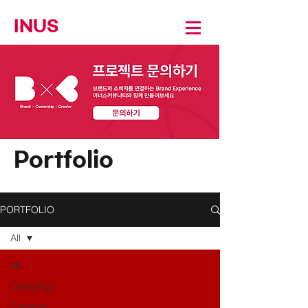
INUS
Portfolio
PORTFOLIO
All
All
Campaign
Creative