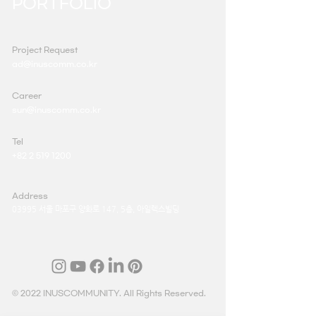
PORTFOLIO
Project Request
ad@inuscomm.co.kr
Career
sun@inuscomm.co.kr
Tel
+82 2 519 1200
Address
03995 서울 마포구 양화로 147, 5층, 아일렉스빌딩
© 2022 INUSCOMMUNITY. All Rights Reserved.