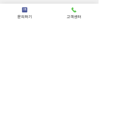
문의하기
고객센터
근무혁신기업 SS등급
경영혁신 기업
하이서울 우수선정
인재육성형 중소기업
서울형 강소기업
고용노동부 강소기업