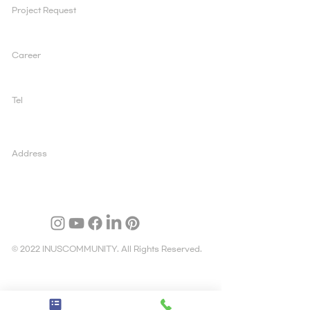
Project Request
ad@inuscomm.co.kr
Career
sun@inuscomm.co.kr
Tel
+82 2 519 1200
Address
03995 서울 마포구 양화로 147, 5층, 아일렉스빌딩
© 2022 INUSCOMMUNITY. All Rights Reserved.