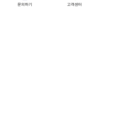
문의하기
고객센터
근무혁신기업 SS등급
경영혁신 기업
하이서울 우수선정
인재육성형 중소기업
서울형 강소기업
고용노동부 강소기업