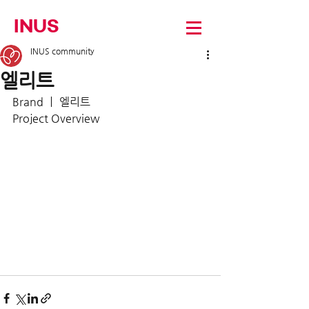
INUS
INUS community
엘리트
Brand ㅣ 엘리트
Project Overview