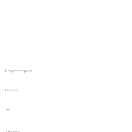
NEWS
PEOPLE
PORTFOLIO
Project Request
ad@inuscomm.co.kr
Career
sun@inuscomm.co.kr
Tel
+82 2 519 1200
Address