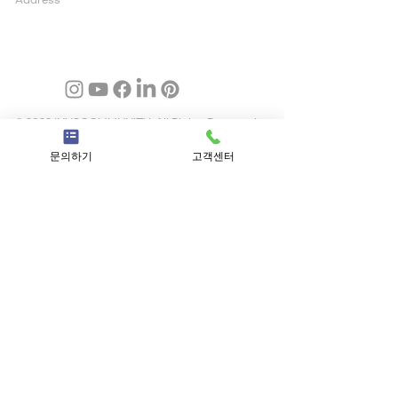
03995 서울 마포구 양화로 147, 5층, 아일렉스빌딩
© 2022 INUSCOMMUNITY. All Rights Reserved.
문의하기
고객센터
근무혁신기업 SS등급
경영혁신 기업
하이서울 우수선정
인재육성형 중소기업