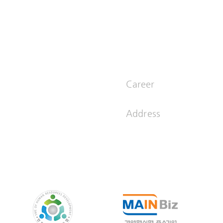
NE
PORTFOLIO
HOME
Career
comm.co.kr
sun@inusc
Address
03995 서울 
 1200