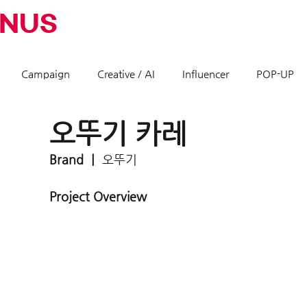
INUS
Campaign
Creative / AI
Influencer
POP-UP
오뚜기 카레
Brand ㅣ 
오뚜기
Project Overview