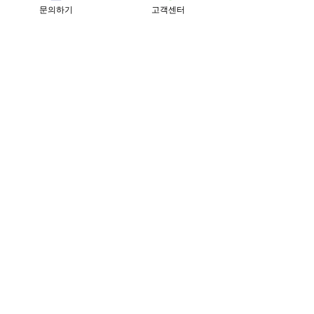
문의하기
고객센터
근무혁신기업 SS등급
경영혁신 기업
하이서울 우수선정
인재육성형 중소기업
서울형 강소기업
고용노동부 강소기업