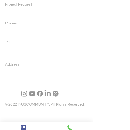
Project Request
ad@inuscomm.co.kr
Career
sun@inuscomm.co.kr
Tel
+82 2 519 1200
Address
03995 서울 마포구 양화로 147, 5층, 아일렉스빌딩
© 2022 INUSCOMMUNITY. All Rights Reserved.