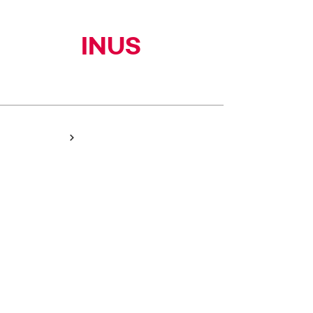
INUS
(주)이너스커뮤니티
HOME
NEWS
PEOPLE
PORTFOLIO