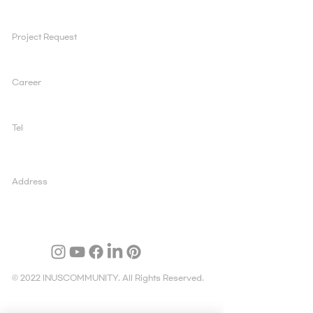
Project Request
ad@inuscomm.co.kr
Career
sun@inuscomm.co.kr
Tel
+82 2 519 1200
Address
03995 서울 마포구 양화로 147, 5층, 아일렉스빌딩
© 2022 INUSCOMMUNITY. All Rights Reserved.