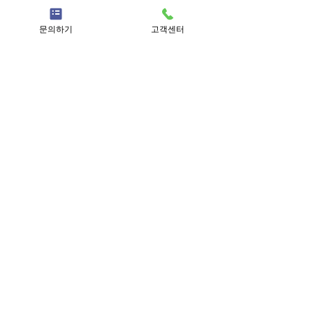
문의하기
고객센터
근무혁신기업 SS등급
경영혁신 기업
하이서울 우수선정
인재육성형 중소기업
서울형 강소기업
고용노동부 강소기업