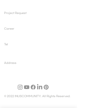
Project Request
ad@inuscomm.co.kr
Career
sun@inuscomm.co.kr
Tel
+82 2 519 1200
Address
03995 서울 마포구 양화로 147, 5층, 아일렉스빌딩
© 2022 INUSCOMMUNITY. All Rights Reserved.