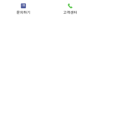
문의하기
고객센터
근무혁신기업 SS등급
경영혁신 기업
하이서울 우수선정
인재육성형 중소기업
서울형 강소기업
고용노동부 강소기업