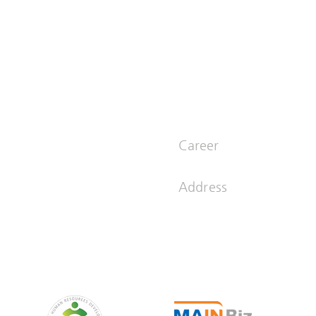
NE
PORTFOLIO
HOME
Career
comm.co.kr
sun@inusc
Address
03995 서울 
 1200