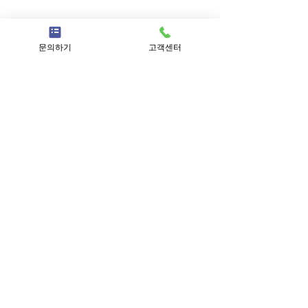
문의하기
고객센터
근무혁신기업 SS등급
경영혁신 기업
하이서울 우수선정
인재육성형 중소기업
서울형 강소기업
고용노동부 강소기업