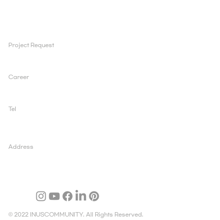
PORTFOLIO
Project Request
ad@inuscomm.co.kr
Career
sun@inuscomm.co.kr
Tel
+82 2 519 1200
Address
03995 서울 마포구 양화로 147, 5층, 아일렉스빌딩
© 2022 INUSCOMMUNITY. All Rights Reserved.