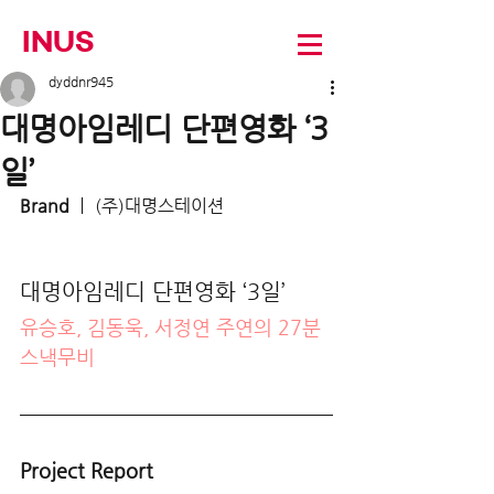
INUS
dyddnr945
대명아임레디 단편영화 ‘3
일’
Brand
 ㅣ (주)대명스테이션
대명아임레디 단편영화 ‘3일’
유승호, 김동욱, 서정연 주연의 27분 
스낵무비
Project Report