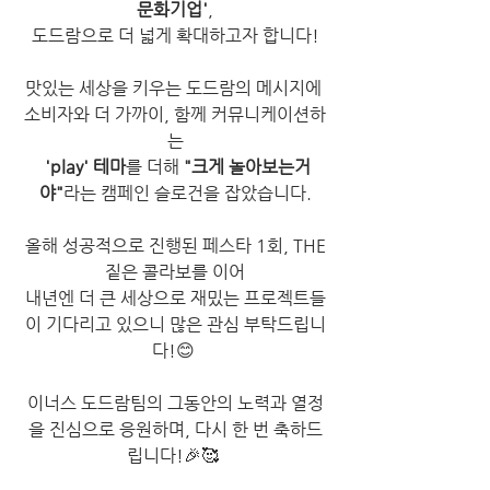
문화기업'
,
도드람으로 더 넓게 확대하고자 합니다!
맛있는 세상을 키우는 도드람의 메시지에 
소비자와 더 가까이, 함께 커뮤니케이션하
는
'play' 테마
를 더해 
"크게 놀아보는거
야"
라는 캠페인 슬로건을 잡았습니다.
올해 성공적으로 진행된 페스타 1회, THE
짙은 콜라보를 이어
내년엔 더 큰 세상으로 재밌는 프로젝트들
이 기다리고 있으니 많은 관심 부탁드립니
다!
😊
이너스 도드람팀의 그동안의 노력과 열정
을 진심으로 응원하며, 다시 한 번 축하드
립니다!
🎉🥰