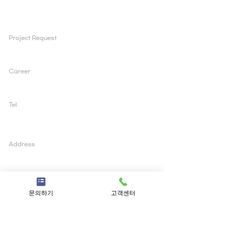
PORTFOLIO
Project Request
ad@inuscomm.co.kr
Career
sun@inuscomm.co.kr
Tel
+82 2 519 1200
Address
03995 서울 마포구 양화로 147, 5층, 아일렉스빌딩
문의하기
고객센터
© 2022 INUSCOMMUNITY. All Rights Reserved.