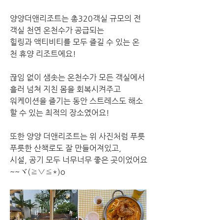
양양더앤리조트는 총320객실 규모의 전 
객실 천연 온천수가 공급되는 
힐링과 액티비티를 모두 즐길 수 있는 온
천 휴양 리조트에요!
끊임 없이 샘솟는 온천수가 모든 객실에서 
흘러 넘쳐 지친 몸을 회복시켜주고
워케이션을 즐기는 동안 스트레스도 해소
또한 양양 더앤리조트는 위 사진처럼 푸릇
푸릇한 산책로도 잘 만들어져있고, 
시설, 공기 모두 너무너무 좋은 곳이었어요
~~ヾ(≧▽≦*)o 