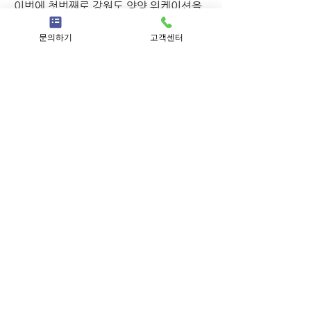
이번에 첫번째로 강원도 양양 워케이션을 
다녀올 수 있도록
문의하기
고객센터
적극 지원해주셔서 감사합니다 🙏 덕분에 
무리 없이 잘 다녀올 수 있었습니다~!
마지막으로 맑은 양양 바다 사진 보면서 
모두들 힐링 하시길 바랄게요!!💙