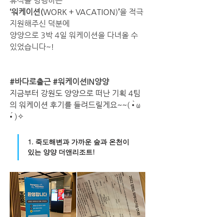
휴식을 병행하는
‘워케이션(
WORK + VACATION)
’
을 적극 
지원해주신 덕분에
양양으로 3박 4일 워케이션을 다녀올 수 
있었습니다~!
#바다로출근
#워케이션IN양양
지금부터 강원도 양양으로 떠난 기획 4팀
의 워케이션 후기를 들려드릴게요~~( •̀ ω 
•́ )✧
1. 죽도해변과 가까운 숲과 온천이 
있는 양양 더앤리조트!