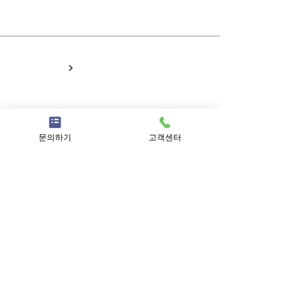
(주)이너스커뮤니티
HOME
NEWS
문의하기
고객센터
PEOPLE
PORTFOLIO
Project Request
ad@inuscomm.co.kr
Career